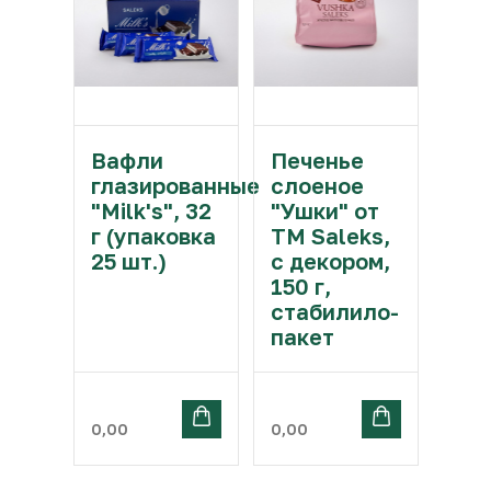
Вафли
Печенье
глазированные
слоеное
"Milk's", 32
"Ушки" от
г (упаковка
ТМ Saleks,
25 шт.)
с декором,
150 г,
стабилило-
пакет
0,00
0,00