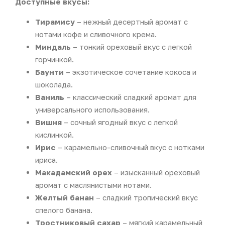
Доступные вкусы:
Тирамису
– нежный десертный аромат с
нотами кофе и сливочного крема.
Миндаль
– тонкий ореховый вкус с легкой
горчинкой.
Баунти
– экзотическое сочетание кокоса и
шоколада.
Ваниль
– классический сладкий аромат для
универсального использования.
Вишня
– сочный ягодный вкус с легкой
кислинкой.
Ирис
– карамельно-сливочный вкус с нотками
ириса.
Макадамский орех
– изысканный ореховый
аромат с маслянистыми нотами.
Желтый банан
– сладкий тропический вкус
спелого банана.
Тростниковый сахар
– мягкий карамельный