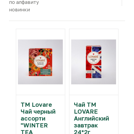
по алфавиту
новинки
TM Lovare
Чай ТМ
Чай черный
LOVARE
ассорти
Английский
"WINTER
завтрак
TEA
24*2г