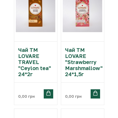
Чай ТМ
Чай ТМ
LOVARE
LOVARE
TRAVEL
"Strawberry
"Ceylon tea"
Marshmallow"
24*2г
24*1,5г
0,00
грн
0,00
грн