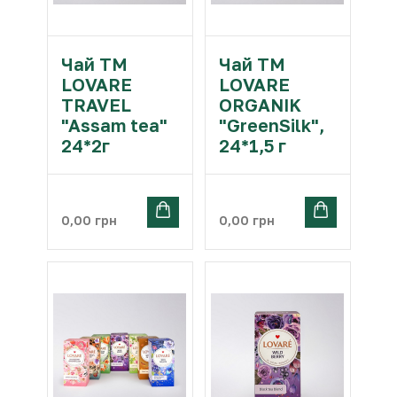
Чай ТМ
Чай ТМ
LOVARE
LOVARE
TRAVEL
ORGANIK
"Assam tea"
"GreenSilk",
24*2г
24*1,5 г
0,00
грн
0,00
грн