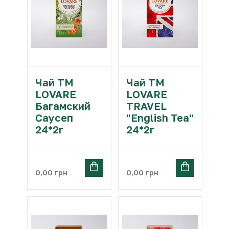
Чай ТМ
Чай ТМ
LOVARE
LOVARE
Багамский
TRAVEL
Саусеп
"English Tea"
24*2г
24*2г
0,00
грн
0,00
грн