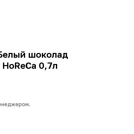
Белый шоколад
HoReCa 0,7л
енеджером.