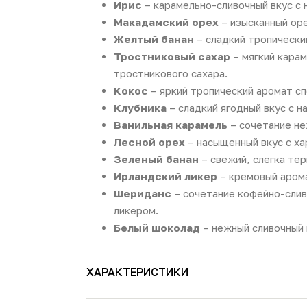
Ирис
– карамельно-сливочный вкус с 
Макадамский орех
– изысканный оре
Желтый банан
– сладкий тропический
Тростниковый сахар
– мягкий карам
тростникового сахара.
Кокос
– яркий тропический аромат сп
Клубника
– сладкий ягодный вкус с 
Ванильная карамель
– сочетание не
Лесной орех
– насыщенный вкус с х
Зеленый банан
– свежий, слегка тер
Ирландский ликер
– кремовый арома
Шериданс
– сочетание кофейно-слив
ликером.
Белый шоколад
– нежный сливочный 
ХАРАКТЕРИСТИКИ