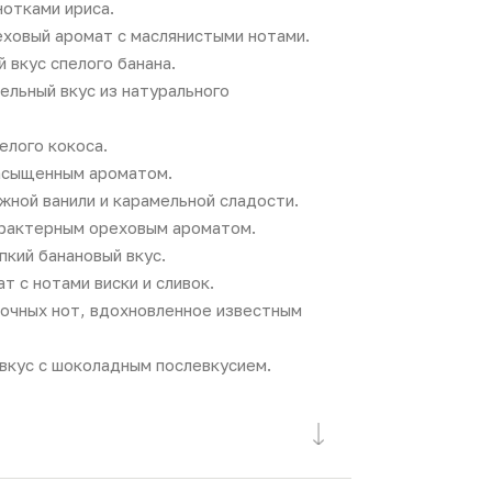
нотками ириса.
ховый аромат с маслянистыми нотами.
 вкус спелого банана.
ельный вкус из натурального
елого кокоса.
насыщенным ароматом.
жной ванили и карамельной сладости.
арактерным ореховым ароматом.
пкий банановый вкус.
т с нотами виски и сливок.
очных нот, вдохновленное известным
вкус с шоколадным послевкусием.