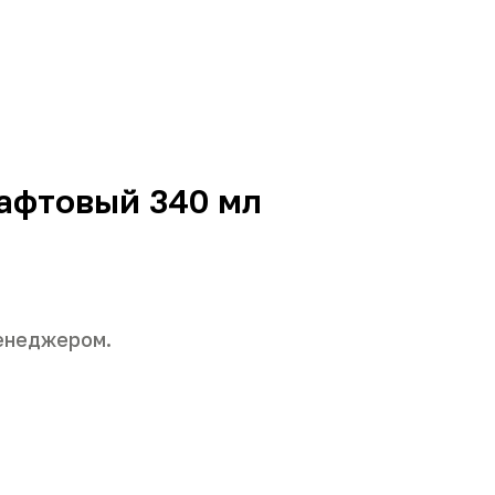
афтовый 340 мл
енеджером.