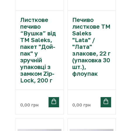
Листкове
Печиво
печиво
листкове ТМ
“Вушка” від
Saleks
ТМ Saleks,
"Lata" /
пакет "Дой-
"Лата"
пак" у
злакове, 22 г
зручній
(упаковка 30
упаковці з
шт.),
замком Zip-
флоупак
Lock, 200 г
0,00
грн
0,00
грн