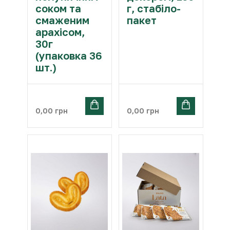
соком та
г, стабіло-
смаженим
пакет
арахісом,
30г
(упаковка 36
шт.)
0,00
грн
0,00
грн