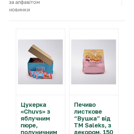
за алфавiтом
новинки
Цукерка
Печиво
«Chuvs» з
листкове
яблучним
“Вушка” від
пюре,
ТМ Saleks, з
полуничним
декором, 150