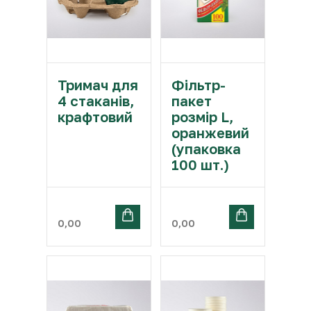
Тримач для
Фільтр-
4 стаканів,
пакет
крафтовий
розмір L,
оранжевий
(упаковка
100 шт.)
0,00
0,00